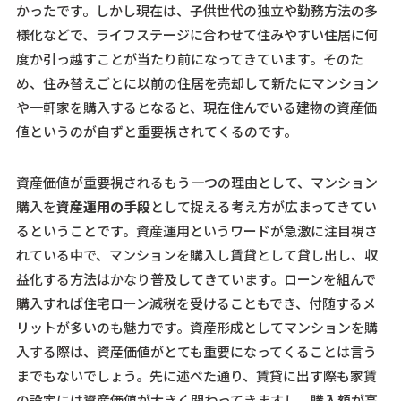
かったです。しかし現在は、子供世代の独立や勤務方法の多
様化などで、ライフステージに合わせて住みやすい住居に何
度か引っ越すことが当たり前になってきています。そのた
め、住み替えごとに以前の住居を売却して新たにマンション
や一軒家を購入するとなると、現在住んでいる建物の資産価
値というのが自ずと重要視されてくるのです。
資産価値が重要視されるもう一つの理由として、マンション
購入を
資産運用の手段
として捉える考え方が広まってきてい
るということです。資産運用というワードが急激に注目視さ
れている中で、マンションを購入し賃貸として貸し出し、収
益化する方法はかなり普及してきています。ローンを組んで
購入すれば住宅ローン減税を受けることもでき、付随するメ
リットが多いのも魅力です。資産形成としてマンションを購
入する際は、資産価値がとても重要になってくることは言う
までもないでしょう。先に述べた通り、賃貸に出す際も家賃
の設定には資産価値が大きく関わってきますし、
購入額が高